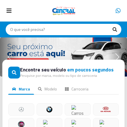
INÍCIO
NOSSO
ESTOQUE
FINANCIAMENTO
Anterior
Próx
VENDA
Encontre seu veículo
em poucos segundos
SEU
Pesquise por marca, modelo ou tipo de carroceria
CARRO
Marca
Modelo
Carroceria
SOBRE
A
EMPRESA
CONTATO