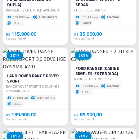
DUPLA)
SEDAN
RANGER 3.2 CD LIMITED 4WD (AUT)
CHEVETTE SEDAN 1.6
149.000 km
AUTOMÁTICO
111.111 km
MANUAL
DIESEL
ETANOL
115.900,00
35.900,00
R$
R$
Ver detalhes
Ver detalhes
2017
2014
FORD RANGER (CABINE
SIMPLES-ESTENDIDA)
LAND ROVER RANGE ROVER
RANGER 3.2 TD XLS CS 4X4
SPORT
179.000 km
MANUAL
RANGE ROVER SPORT 3.0 SDV6 HSE
DYNAMIC 4WD
DIESEL
79.000 km
AUTOMÁTICO
DIESEL
189.900,00
89.900,00
R$
R$
Ver detalhes
Ver detalhes
2019
2017