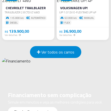
CHEVROLET TRAILBLAZER
VOLKSWAGEN UP!
TRAILBLAZER 2.8 CTDI LT 4WD
UP! 1.0 12V E-FLEX TAKE UP! 4P
115.000 km
AUTOMÁTICO
63.000 km
MANUAL
DIESEL
FLEX
139.900,00
36.900,00
R$
R$
Ver detalhes
Ver detalhes
Ver todos os carros
Financiamento sem complicação
Simule em minutos e veja as melhores condições para você.