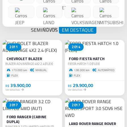
TELEFONE
(45)
3224-
0050
WHATSAPP
SEMINOVOS
EM DESTAQUE
(45)
99902-
4958
2011
2014
CHEVROLET BLAZER
FORD FIESTA HATCH
BLAZER ADVANTAGE 4X2 2.4 (FLEX)
FIESTA HATCH 1.0 (FLEX)
173.000 km
MANUAL
138.000 km
AUTOMÁTICO
FLEX
FLEX
39.900,00
29.900,00
R$
R$
Ver detalhes
Ver detalhes
2017
2017
FORD RANGER (CABINE
DUPLA)
LAND ROVER RANGE ROVER
RANGER 3.2 CD LIMITED 4WD (AUT)