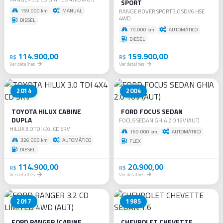
SPORT
159.000 km
MANUAL
RANGE ROVER SPORT 3.0 SDV6 HSE
4WD
DIESEL
79.000 km
AUTOMÁTICO
DIESEL
114.900,00
159.900,00
R$
R$
Ver detalhes
Ver detalhes
2014
2004
TOYOTA HILUX CABINE
FORD FOCUS SEDAN
DUPLA
FOCUS SEDAN GHIA 2.0 16V (AUT)
HILUX 3.0 TDI 4X4 CD SRV
169.000 km
AUTOMÁTICO
326.000 km
AUTOMÁTICO
FLEX
DIESEL
114.900,00
20.900,00
R$
R$
Ver detalhes
Ver detalhes
2017
1985
FORD RANGER (CABINE
CHEVROLET CHEVETTE